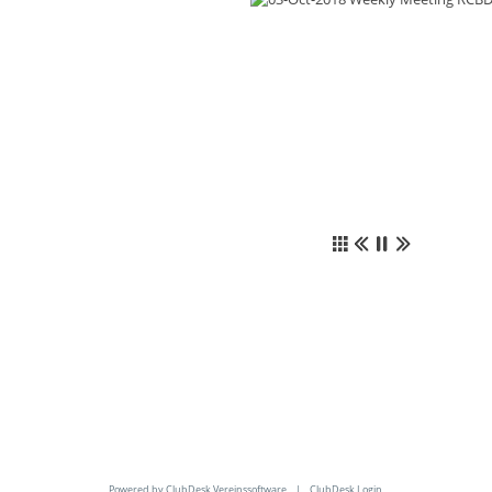
Powered by ClubDesk Vereinssoftware
|
ClubDesk Login