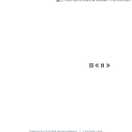
Powered by ClubDesk Vereinssoftware
|
ClubDesk Login