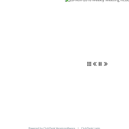
Powered by ClubDesk Vereinssoftware
|
ClubDesk Login